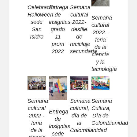
Celebración
Entrega
Semana
Halloween
de
cultural
Semana
sede
insignias
2022-
cultural
San
grado
desfile
2022 -
Isidro
11
de
feria
prom
reciclaje
de la
2022
secundaria
ciencia
y la
tecnología
Semana
Semana
Semana
cultural,
cultural
Cultura,
Entrega
día de
2022 -
Día de
de
la
feria
Colombianidad
insignias
Colombianidad
de la
sede