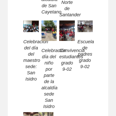
Norte
de San
de
Cayetano
Santander
Celebración
Escuela
del día
de
Celebración
Convivencia
del
padres
día del
estudiantes
maestro
grado
niño
grado
sede:
9-02
por
9-02
San
parte
Isidro
de la
alcaldía
sede
San
Isidro