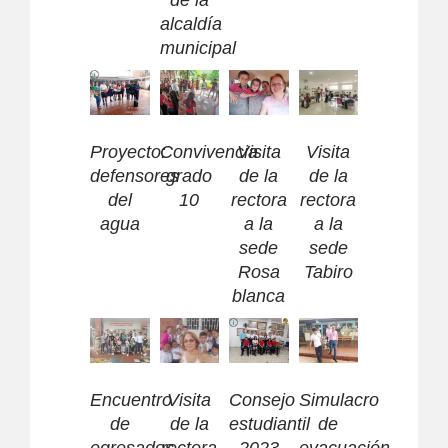
alcaldía
municipal
Proyecto:
Convivencia
Visita
Visita
defensores
grado
de la
de la
del
10
rectora
rectora
agua
a la
a la
sede
sede
Rosa
Tabiro
blanca
Encuentro
Visita
Consejo
Simulacro
de
de la
estudiantil
de
egresados
rectora
2023
evacuación