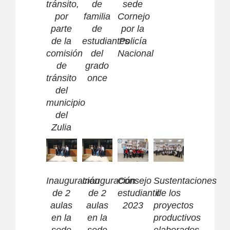
tránsito,
de
sede
por
familia
Cornejo
parte
de
por la
de la
estudiantes
Policía
comisión
del
Nacional
de
grado
tránsito
once
del
municipio
del
Zulia
Inauguración
Inauguración
Consejo
Sustentaciones
de 2
de 2
estudiantil
de los
aulas
aulas
2023
proyectos
en la
en la
productivos
sede
sede
elaborados