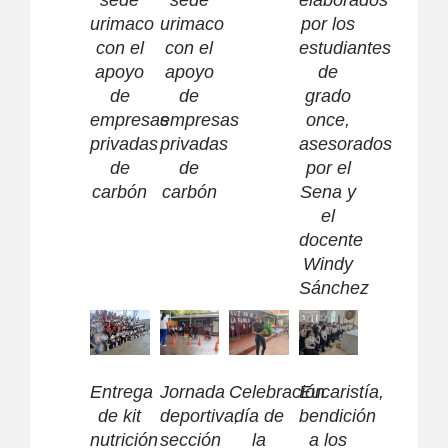
urimaco
urimaco
por los
con el
con el
estudiantes
apoyo
apoyo
de
de
de
grado
empresas
empresas
once,
privadas
privadas
asesorados
de
de
por el
carbón
carbón
Sena y
el
docente
Windy
Sánchez
Entrega
Jornada
Celebración
Eucaristía,
de kit
deportiva,
día de
bendición
nutrición
sección
la
a los