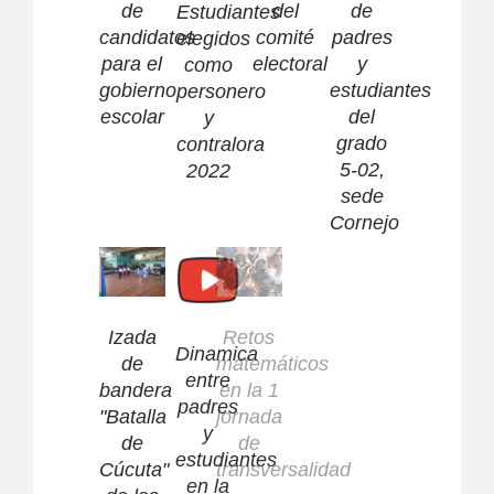
de
del
de
Estudiantes
candidatos
comité
padres
elegidos
para el
electoral
y
como
gobierno
estudiantes
personero
escolar
del
y
grado
contralora
5-02,
2022
sede
Cornejo
Izada
Retos
Jornada
Dinamica
de
matemáticos
de
entre
bandera
en la 1
transversalidad:
padres
"Batalla
jornada
uso
y
de
de
adecuado
estudiantes
Cúcuta"
transversalidad
de las
en la