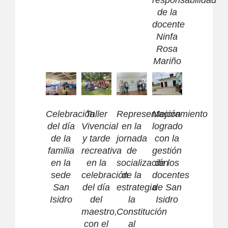
de la
docente
Ninfa
Rosa
Mariño
Celebración
Taller
Representación
Mejoramiento
del día
Vivencial
en la
logrado
de la
y tarde
jornada
con la
familia
recreativa
de
gestión
en la
en la
socialización
de los
sede
celebración
de la
docentes
San
del día
estrategia
de San
Isidro
del
la
Isidro
maestro,
Constitución
con el
al