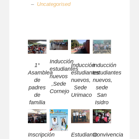
Uncategorised
Inducción
Inducción
inducción
1°
estudiantes
estudiantes
estudiantes
Asamblea
nuevos
nuevos,
nuevos,
de
,Sede
Sede
sede
padres
Cornejo
Urimaco
San
de
Isidro
familia
Inscripción
Estudiante
Convivencia