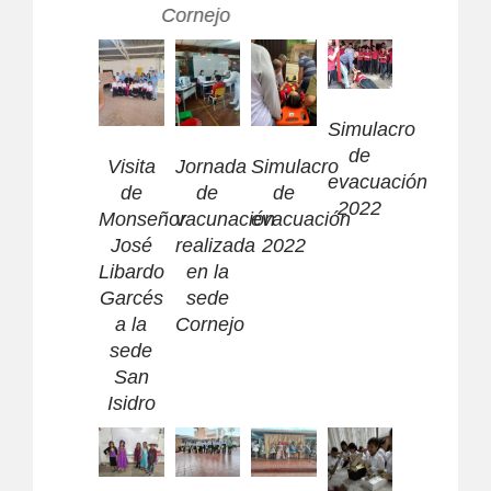
Cornejo
Simulacro
de
Visita
Jornada
Simulacro
evacuación
de
de
de
2022
Monseñor
vacunación
evacuación
José
realizada
2022
Libardo
en la
Garcés
sede
a la
Cornejo
sede
San
Isidro