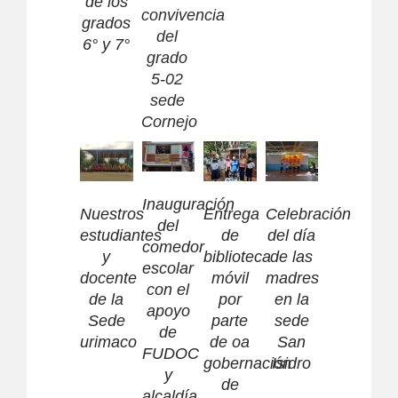
de los
TIC
convivencia
grados
del
6° y 7°
grado
5-02
sede
Cornejo
Inauguración
Entrega
Celebración
Nuestros
del
de
del día
estudiantes
comedor
biblioteca
de las
y
escolar
móvil
madres
docente
con el
por
en la
de la
apoyo
parte
sede
Sede
de
de oa
San
urimaco
FUDOC
gobernación
Isidro
y
de
alcaldía