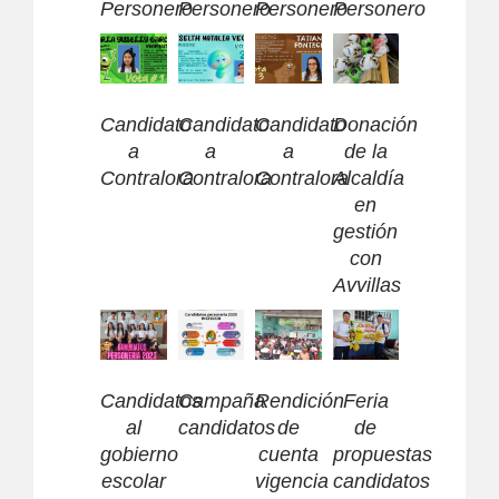
Personero
Personero
Personero
Personero
Candidato
Candidato
Candidato
Donación
a
a
a
de la
Contralora
Contralora
Contralora
Alcaldía
en
gestión
con
Avvillas
Candidatos
Campaña
Rendición
Feria
al
candidatos
de
de
gobierno
cuenta
propuestas
escolar
vigencia
candidatos