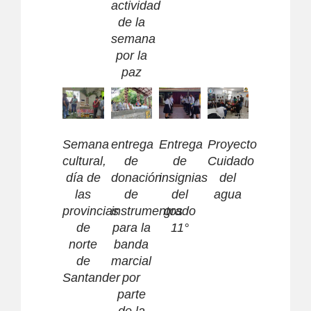
actividad
de la
semana
por la
paz
Semana
entrega
Entrega
Proyecto
cultural,
de
de
Cuidado
día de
donación
insignias
del
las
de
del
agua
provincias
instrumentos
grado
de
para la
11°
norte
banda
de
marcial
Santander
por
parte
de la