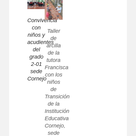
Convivencia
Entrega
Aeróbicos
con
de Kit
Taller
con los
niños y
escolares
de
niños
acudientes
donados
arcilla
de
del
por la
de la
primaria
grado
Alcaldía
tutora
en la 1
2-01
municipal
Francisca
jornada
sede
con los
de
Cornejo
niños
transversalidad
de
Transición
de la
Institución
Educativa
Cornejo,
sede