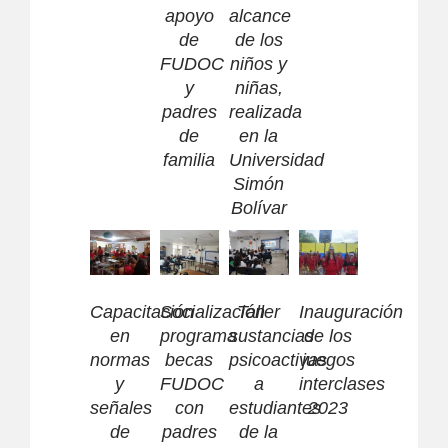
apoyo
alcance
de
de los
FUDOC
niños y
y
niñas,
padres
realizada
de
en la
familia
Universidad
Simón
Bolívar
Capacitación
Socialización
Taller
Inauguración
en
programa
sustancias
de los
normas
becas
psicoactivas
juegos
y
FUDOC
a
interclases
señales
con
estudiantes
2023
de
padres
de la