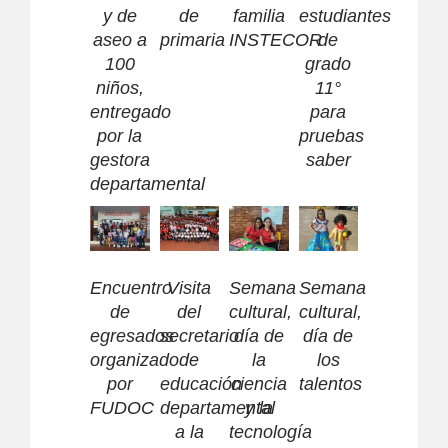
y de
de
familia
estudiantes
aseo a
primaria
INSTECOR
de
100
grado
niños,
11°
entregado
para
por la
pruebas
gestora
saber
departamental
Encuentro
Visita
Semana
Semana
de
del
cultural,
cultural,
egresados
secretario
día de
día de
organizado
de
la
los
por
educación
ciencia
talentos
FUDOC
departamental
y la
a la
tecnología