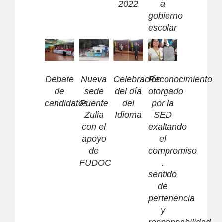
2022
a
gobierno
escolar
Debate
Nueva
Celebración
Reconocimiento
de
sede
del día
otorgado
candidatos
Puente
del
por la
Zulia
Idioma
SED
con el
exaltando
apoyo
el
de
compromiso
FUDOC
,
sentido
de
pertenencia
y
responsabilidad